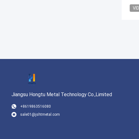
VI
Jiangsu Hongtu Metal Technology Co.,Limited
+8619863516080
sale01@jshtmetal.com