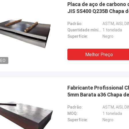
Placa de aço de carbono 
JIS SS400 Q235B Chapa d
Padrão:
ASTM, AISI, DIN
Quantidade mínima:
1 tonelada
Superfície:
Negro
Melhor Preço
DEO
Fabricante Profissional
5mm Barata a36 Chapa de
Padrão:
ASTM, AISI, DIN
MOQ:
1 tonelada
Superfície:
Negro