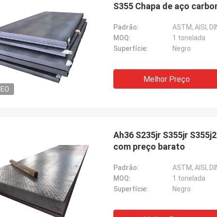
S355 Chapa de aço carbon
Padrão:
ASTM, AISI, DIN
MOQ:
1 tonelada
Superfície:
Negro
Melhor Preço
DEO
Ah36 S235jr S355jr S355j
com preço barato
Padrão:
ASTM, AISI, DIN
MOQ:
1 tonelada
Superfície:
Negro