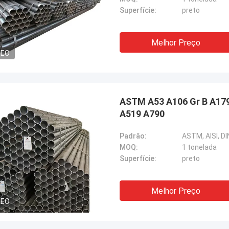
Superfície:
preto
Melhor Preço
DEO
ASTM A53 A106 Gr B A179
A519 A790
Padrão:
ASTM, AISI, DIN
MOQ:
1 tonelada
Superfície:
preto
Melhor Preço
DEO