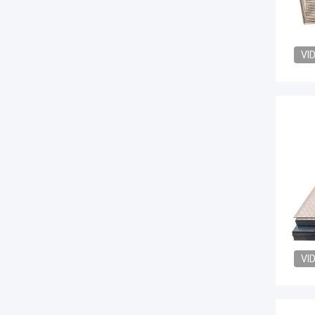
VI
VI