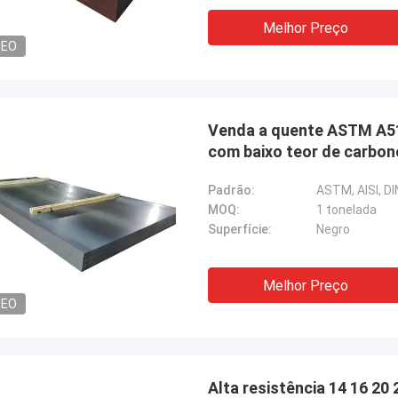
Melhor Preço
DEO
Venda a quente ASTM A51
com baixo teor de carbon
Padrão:
ASTM, AISI, DIN
MOQ:
1 tonelada
Superfície:
Negro
Melhor Preço
DEO
Alta resistência 14 16 20