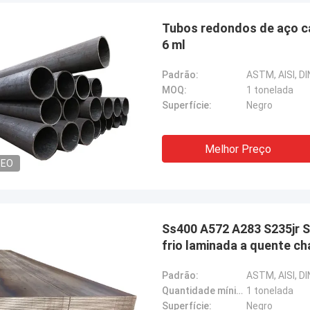
Tubos redondos de aço c
6 ml
Padrão:
ASTM, AISI, DIN
MOQ:
1 tonelada
Superfície:
Negro
Melhor Preço
DEO
Ss400 A572 A283 S235jr S3
frio laminada a quente c
Padrão:
ASTM, AISI, DIN
Quantidade mínima:
1 tonelada
Superfície:
Negro