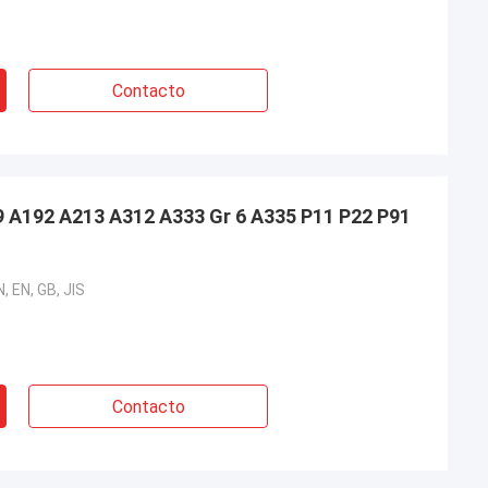
Contacto
 A192 A213 A312 A333 Gr 6 A335 P11 P22 P91
, EN, GB, JIS
Contacto