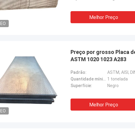
Melhor Preço
DEO
Preço por grosso Placa d
ASTM 1020 1023 A283
Padrão:
ASTM, AISI, DIN
Quantidade mínima:
1 tonelada
Superfície:
Negro
Melhor Preço
DEO