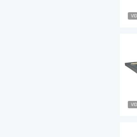
VI
VI