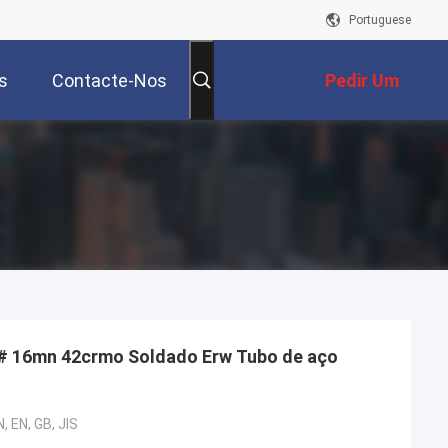
Portuguese
s
Contacte-Nos
Pedir Um
Orçamento
 # 16mn 42crmo Soldado Erw Tubo de aço
, EN, GB, JIS