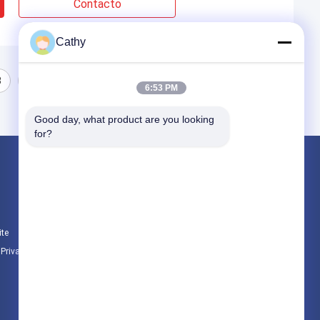
Contacto
Cathy
3
6:53 PM
Good day, what product are you looking 
for?
Produtos
Folhas de aço inoxidável
Bobinas de aço inoxidável
ite
Folha de alumínio
e Privacidade
Todas as categorias