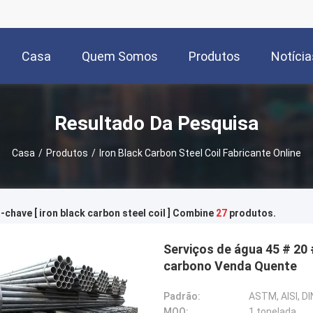
Casa
Quem Somos
Produtos
Notícia
Resultado Da Pesquisa
Casa
/
Produtos
/
Iron Black Carbon Steel Coil Fabricante Online
-chave [ iron black carbon steel coil ] Combine
27
produtos.
Serviços de água 45 # 20
carbono Venda Quente
Padrão:
ASTM, AISI, DIN
MOQ:
1 tonelada