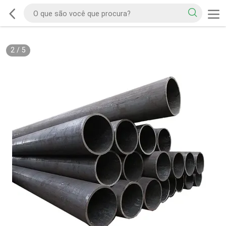
2
/
5