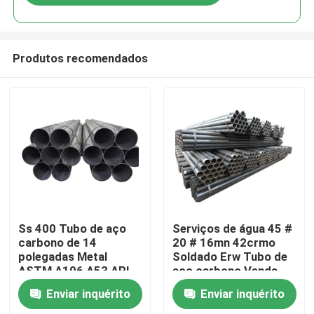
Produtos recomendados
Para casa
Ss 400 Tubo de aço
Serviços de água 45 #
carbono de 14
20 # 16mn 42crmo
polegadas Metal
Soldado Erw Tubo de
Produtos
ASTM A106 A53 API
aço carbono Venda
Óleo e gás Cs Tubo
Quente
Enviar inquérito
Enviar inquérito
sem costura
Sobre nós