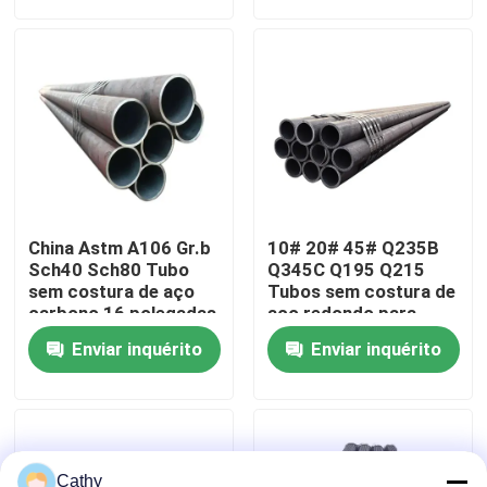
Visita à fábrica
Controle de qualidade
Contacte-nos
China Astm A106 Gr.b
10# 20# 45# Q235B
Notícias
Sch40 Sch80 Tubo
Q345C Q195 Q215
sem costura de aço
Tubos sem costura de
carbono 16 polegadas
aço redondo para
Api 5L ms Tube
fluidos
Casos
Enviar inquérito
Enviar inquérito
Solicite um orçamento
Folhas de aço inoxidável
Cathy