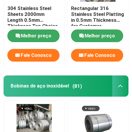
304 Stainless Steel
Rectangular 316
Haste de Barra de Aço Inoxidável
Sheets 2000mm
Stainless Steel Platting
Length 0.5mm
in 0.5mm Thickness
Thickness Top Choice
for Customer
for Industrial
Requirements
Perfis de aço inoxidável
Melhor preço
Melhor preço
Applications
Produtos de liga de cobre
Fale Conosco
Fale Conosco
rolos de aço galvanizado
Bobinas de aço inoxidável
(81)
Chapa de aço galvanizado