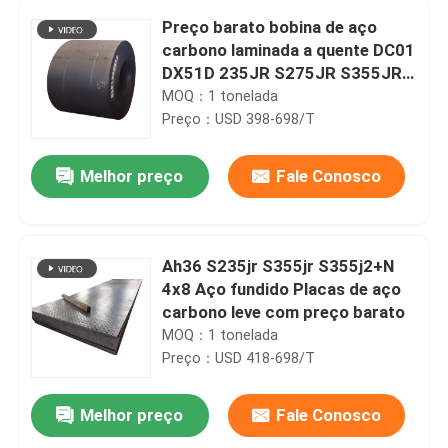
Preço barato bobina de aço
carbono laminada a quente DC01
DX51D 235JR S275JR S355JR
A36 bobina de aço leve de 5 mm
MOQ：1 tonelada
Preço：USD 398-698/T
Melhor preço
Fale Conosco
Ah36 S235jr S355jr S355j2+N
4x8 Aço fundido Placas de aço
carbono leve com preço barato
MOQ：1 tonelada
Preço：USD 418-698/T
Melhor preço
Fale Conosco