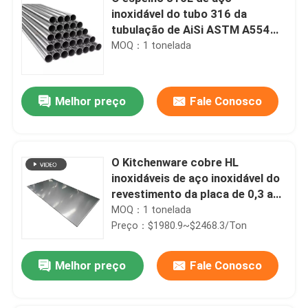
inoxidável do tubo 316 da
tubulação de AiSi ASTM A554
A312 A270 soldou o aço
MOQ：1 tonelada
redondo sem emenda
Melhor preço
Fale Conosco
O Kitchenware cobre HL
inoxidáveis de aço inoxidável do
revestimento da placa de 0,3 a
de 3mm
MOQ：1 tonelada
Preço：$1980.9~$2468.3/Ton
Melhor preço
Fale Conosco