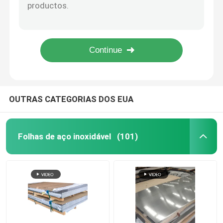
Espessura de alumínio sem emenda estirada a frio do tubo 7020 em volta do tubo de alumínio de 2mm
Tubo de alumínio redondo de grande resistência 1050 da tubulação tubulação de alumínio do grande diâmetro 1060 1100
Bobinas de aço inoxidável
A tubulação de alumínio sem emenda expulsa 2024 5052 7075 expulsou o círculo de alumínio da tubulação
Do tubo de alumínio da tubulação de 6000 séries quadrado retangular de anodização em volta da tubulação de alumínio
Folha de alumínio
1001 1100 1005 tubulação de alumínio da programação T6 80 da tubulação 6061 da liga de alumínio para médico
Produtos da liga de alumínio
OUTRAS CATEGORIAS DOS EUA
Coil de aço carbono
Folhas de aço inoxidável
(101)
Placas de aço carbono
Tubo do aço carbono
Tubo de aço inoxidável