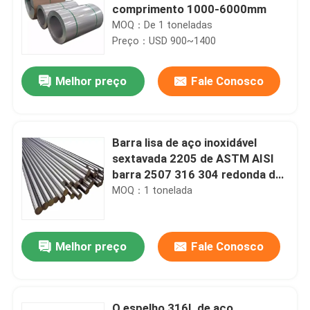
comprimento 1000-6000mm
MOQ：De 1 toneladas
Preço：USD 900~1400
Melhor preço
Fale Conosco
Barra lisa de aço inoxidável
sextavada 2205 de ASTM AISI
barra 2507 316 304 redonda de
aço inoxidável
MOQ：1 tonelada
Melhor preço
Fale Conosco
O espelho 316L de aço