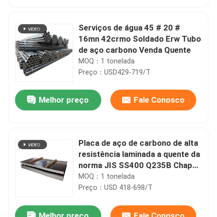
Serviços de água 45 # 20 #
16mn 42crmo Soldado Erw Tubo
de aço carbono Venda Quente
MOQ：1 tonelada
Preço：USD429-719/T
Melhor preço
Fale Conosco
Placa de aço de carbono de alta
Para casa
resistência laminada a quente da
norma JIS SS400 Q235B Chapa
de aço
MOQ：1 tonelada
Produtos
Preço：USD 418-698/T
Sobre nós
Melhor preço
Fale Conosco