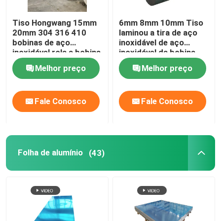
Tiso Hongwang 15mm
6mm 8mm 10mm Tiso
20mm 304 316 410
laminou a tira de aço
bobinas de aço
inoxidável de aço
inoxidável rola a bobina
inoxidável da bobina
dos Ss 201
310S 309s
Melhor preço
Melhor preço
Fale Conosco
Fale Conosco
Folha de alumínio
(43)