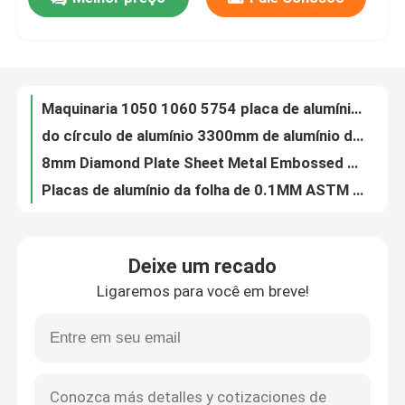
15mm 20mm 25mm bobina de alumínio lisa fina da tira 1050 1060 para baterias dos transformadores
Maquinaria 1050 1060 5754 placa de alumínio de alumínio das placas H26 7075 da folha T6
Visita à fábrica
do círculo de alumínio 3300mm de alumínio da folha de 5082 folha redonda placas da folha para potenciômetros do Cookware
8mm Diamond Plate Sheet Metal Embossed de alumínio perfurou a folha de alumínio da placa do verificador
Placas de alumínio da folha de 0.1MM ASTM 1001 grossos 5005 ligam a folha de alumínio de 5000 séries
Controle de qualidade
A folha de alumínio lisa extra do corte 5052 H112 chapeia o painel para robôs industriais
a placa de alumínio 0.65mm fina de 0.4mm 0.5mm escovou o ISO de alumínio da folha ASTM
Contacte-nos
tamanhos de padrão de alumínio grossos Marine Aluminium Sheet For Al da placa de 3mm - de 430mm 6082 5083 2024
5083 5052 placa de alumínio de grande resistência da liga de alumínio das placas 4mm 5mm 6mm da folha
Notícias
Resistência de corrosão 6061 6063 placa de aço de alumínio de alumínio da folha 4mm 5mm T6
Deixe um recado
A folha de alumínio de grande resistência chapeia 5052 a placa de alumínio de H32 6mm 5083 para o barco
Casos
Ligaremos para você em breve!
Folha de alumínio da folha T651 da liga de alumínio 7075 Superhard aeronáuticos
0.2mm 0.25mm 0.3mm 7075 placas de alumínio da folha 1mm 5754 folhas de alumínio H111
Solicite um orçamento
Liga Marine Grade 1050 1070 3003 folha de alumínio de alumínio lisa 3mm da placa T6
3mm folha de alumínio 5052 de 5005 5083 5454 placas de alumínio da folha para Marine Use
Folhas de aço inoxidável