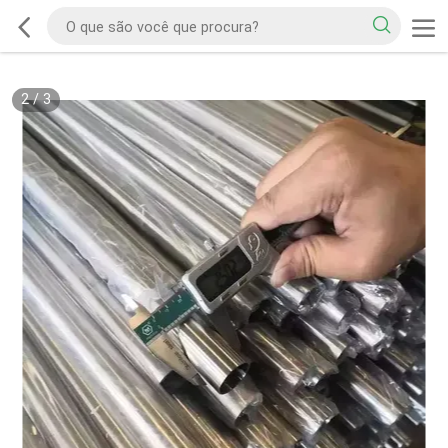
2
/
3