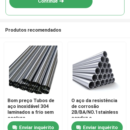
Continue
Produtos recomendados
Para casa
Bom preço Tubos de
O aço da resistência
aço inoxidável 304
de corrosão
Produtos
laminados a frio sem
2B/BA/NO.1stainless
costura
conduz a
personalização de
Enviar inquérito
Enviar inquérito
Sobre nós
0.3-4mm