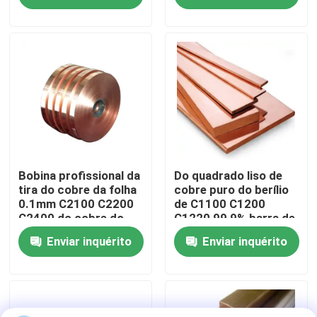
Visita à fábrica
Controle de qualidade
Contacte-nos
Notícias
Bobina profissional da
Do quadrado liso de
tira do cobre da folha
cobre puro do berílio
0.1mm C2100 C2200
de C1100 C1200
C2400 do cobre do
C1220 99,9% barra de
Casos
fornecedor
cobre contínua
Enviar inquérito
Enviar inquérito
Solicite um orçamento
Folhas de aço inoxidável