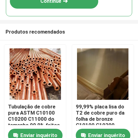
Continue
Produtos recomendados
Para casa
Tubulação de cobre
99,99% placa lisa do
pura ASTM C10100
T2 de cobre puro da
Produtos
C10200 C11000 do
folha de bronze
tamanho 99,9% feitos
C10100 C10200
sob encomenda para a
C11000 C10300 da
Enviar inquérito
Enviar inquérito
Sobre nós
indústria
folha do cátodo