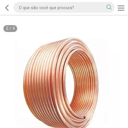
2
/
4